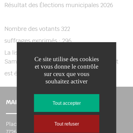
Résultat des Élections municipales 2026
her
Nombre des votants 322
suffrages exprimés : 296
La liste « Proches de vous engagés pour
Ce site utilise des cookies
Sammeron » menée par Christian Dupont
et vous donne le contrôle
est élue avec 296 voix
sur ceux que vous
souhaitez activer
MAIRIE DE SAMMERON
Tout accepter
Place de Verdun
Tout refuser
77260 SAMMERON